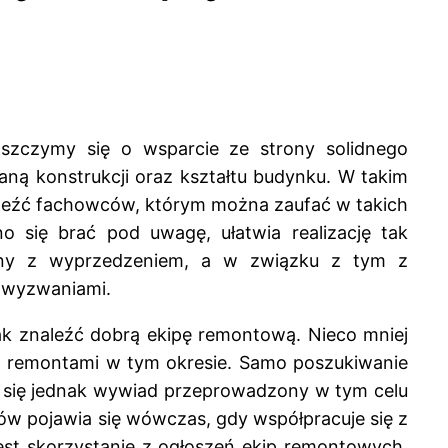
szczymy się o wsparcie ze strony solidnego
aną konstrukcji oraz kształtu budynku. W takim
naleźć fachowców, którym można zaufać w takich
no się brać pod uwagę, ułatwia realizację tak
wany z wyprzedzeniem, a w związku z tym z
u wyzwaniami.
ak znaleźć dobrą ekipę remontową. Nieco mniej
m remontami w tym okresie. Samo poszukiwanie
e się jednak wywiad przeprowadzony w tym celu
mów pojawia się wówczas, gdy współpracuje się z
est skorzystanie z ogłoszeń ekip remontowych.