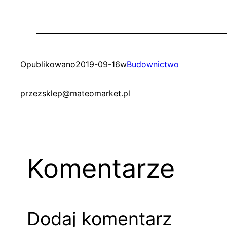
Opublikowano
2019-09-16
w
Budownictwo
przez
sklep@mateomarket.pl
Komentarze
Dodaj komentarz