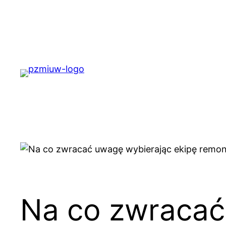
Przejdź
do
treści
Na co zwracać