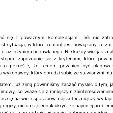
 się z poważnymi komplikacjami, jeśli nie zatro
t sytuacja, w której remont jest powiązany ze zmi
 oraz inżyniera budowlanego. Nie każdy wie, jak z
wstępne zapoznanie się z kryteriami, które powin
arto pokreślić, że remont powinien być plano
a wykonawcy, który poradzi sobie ze stawianymi m
latem, już zimą powinniśmy zacząć myśleć o tym, j
 zimowy, co wiąże się z mniejszym zainteresowanie
ć się na wiele sposobów, najskuteczniejszy wydaj
 reguły, nie da się jednak ukryć, że najmniej proble
czyć na tego rodzaju wsparcie, dobrym pomysłem j