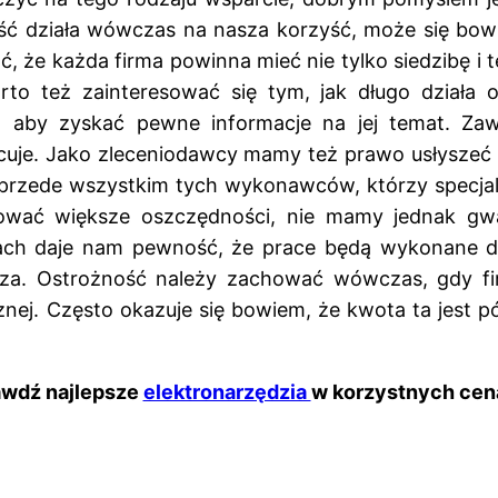
ć działa wówczas na nasza korzyść, może się bowiem
 że każda firma powinna mieć nie tylko siedzibę i t
o też zainteresować się tym, jak długo działa 
, aby zyskać pewne informacje na jej temat. Zaw
pracuje. Jako zleceniodawcy mamy też prawo usłysze
ć przede wszystkim tych wykonawców, którzy specjal
wać większe oszczędności, nie mamy jednak gwara
acjach daje nam pewność, że prace będą wykonane
rdza. Ostrożność należy zachować wówczas, gdy fi
j. Często okazuje się bowiem, że kwota ta jest pó
awdź najlepsze
elektronarzędzia
w korzystnych cen